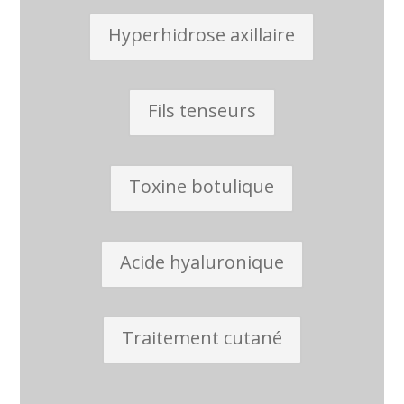
Hyperhidrose axillaire
Fils tenseurs
Toxine botulique
Acide hyaluronique
Traitement cutané