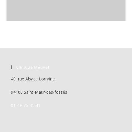
Clinique Métivet
48, rue Alsace Lorraine
94100 Saint-Maur-des-fossés
01-49-76-41-41