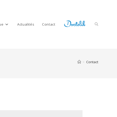
ue
Actualités
Contact
Toggle
>
Contact
website