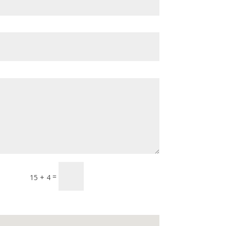
search
SUBMIT
=
15 + 4